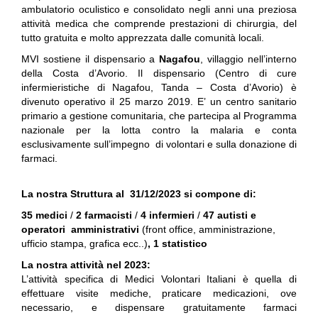
ambulatorio oculistico e consolidato negli anni una preziosa
attività medica che comprende prestazioni di chirurgia, del
tutto gratuita e molto apprezzata dalle comunità locali.
MVI sostiene il dispensario a
Nagafou
, villaggio nell’interno
della Costa d’Avorio. Il dispensario (Centro di cure
infermieristiche di Nagafou, Tanda – Costa d’Avorio) è
divenuto operativo il 25 marzo 2019. E’ un centro sanitario
primario a gestione comunitaria, che partecipa al Programma
nazionale per la lotta contro la malaria e conta
esclusivamente sull’impegno di volontari e sulla donazione di
farmaci.
La nostra Struttura al 31/12/2023 si compone di:
35 medici
/
2 farmacisti
/
4 infermieri
/
47 autisti e
operatori
amministrativi
(front office, amministrazione,
ufficio stampa, grafica ecc..)
, 1 statistico
La nostra attività nel 2023:
L’attività specifica di Medici Volontari Italiani è quella di
effettuare visite mediche,
praticare
medicazioni, ove
necessario, e dispensare gratuitamente farmaci